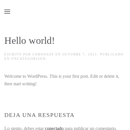
Skip to main content
Hello world!
ESCRITO POR
CORONASF
EN
OCTUBRE 7, 2021
. PUBLICADO
EN
UNCATEGORIZED
.
Welcome to WordPress. This is your first post. Edit or delete it,
then start writing!
DEJA UNA RESPUESTA
Lo siento, debes estar
conectado
para publicar un comentario.