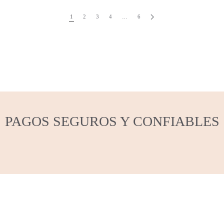
1
2
3
4
…
6
PAGOS SEGUROS Y CONFIABLES