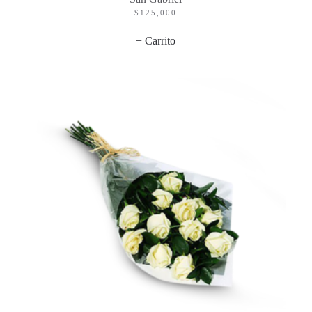
$
125,000
+ Carrito