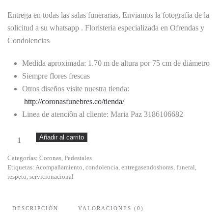
Entrega en todas las salas funerarias, Enviamos la fotografía de la
solicitud a su whatsapp . Floristeria especializada en Ofrendas y
Condolencias
Medida aproximada: 1.70 m de altura por 75 cm de diámetro
Siempre flores frescas
Otros diseños visite nuestra tienda:
http://coronasfunebres.co/tienda/
Linea de atenciôn al cliente: Maria Paz 3186106682
Santa
Añadir al carrito
de
Categorías:
Coronas
,
Pedestales
Cordoba
Etiquetas:
Acompañamiento
,
condolencia
,
entregasendoshoras
,
funeral
,
cantidad
respeto
,
servicionacional
DESCRIPCIÓN
VALORACIONES (0)