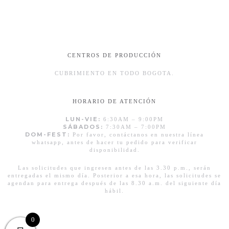
CENTROS DE PRODUCCIÓN
CUBRIMIENTO EN TODO BOGOTA.
HORARIO DE ATENCIÓN
LUN-VIE:
6:30AM – 9:00PM
SÁBADOS:
7:30AM – 7:00PM
DOM-FEST:
Por favor, contáctanos en nuestra línea
whatsapp, antes de hacer tu pedido para verificar
disponibilidad.
Las solicitudes que ingresen antes de las 3.30 p.m., serán
entregadas el mismo día. Posterior a esa hora, las solicitudes se
agendan para entrega después de las 8.30 a.m. del siguiente día
hábil.
0