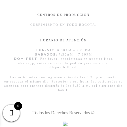
CENTROS DE PRODUCCIÓN
CUBRIMIENTO EN TODO BOGOTA.
HORARIO DE ATENCIÓN
LUN-VIE:
6:30AM – 9:00PM
SÁBADOS:
7:30AM – 7:00PM
DOM-FEST:
Por favor, contáctanos en nuestra línea
whatsapp, antes de hacer tu pedido para verificar
disponibilidad.
Las solicitudes que ingresen antes de las 3.30 p.m., serán
entregadas el mismo día. Posterior a esa hora, las solicitudes se
agendan para entrega después de las 8.30 a.m. del siguiente día
hábil.
0
Todos los Derechos Reservados ©