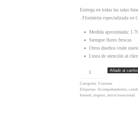
Entrega en todas las salas fun
. Floristeria especializada e
Medida aproximada: 1.70
Siempre flores frescas
Otros diseños visite nues
Linea de atención al cli
Santa
Añadir al carrito
Myriam
Categoría:
Coronas
cantidad
Etiquetas:
Acompañamiento
,
cond
funeral
,
respeto
,
servicionacional