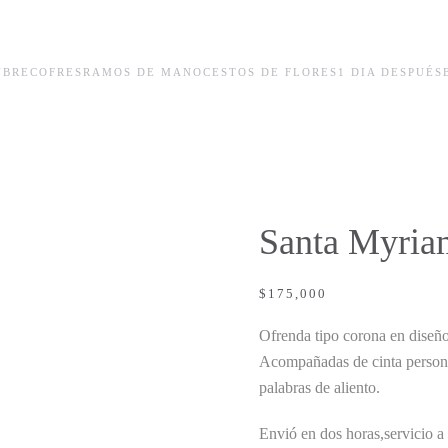
UBRECOFRES
RAMOS DE MANO
CESTOS DE FLORES
1 DIA DESPUÉS
Santa Myria
$
175,000
Ofrenda tipo corona en diseño 
Acompañadas de cinta persona
palabras de aliento.
Envió en dos horas,servicio a