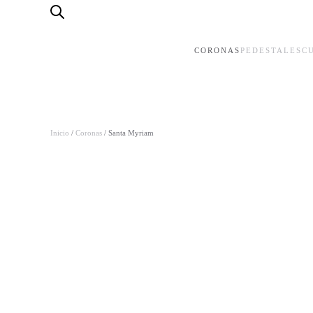
Skip to main content
CORONAS
PEDESTALES
C
Inicio
/
Coronas
/ Santa Myriam