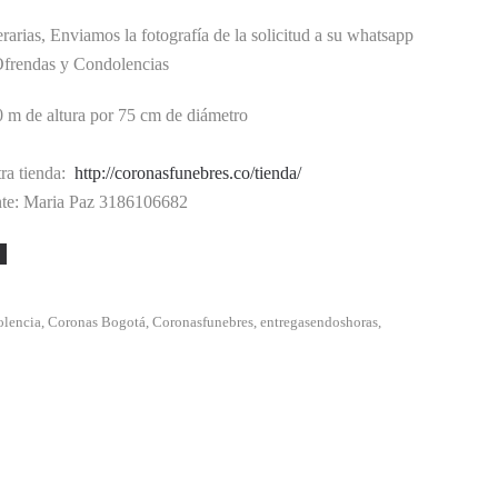
erarias, Enviamos la fotografía de la solicitud a su whatsapp
n Ofrendas y Condolencias
 m de altura por 75 cm de diámetro
tra tienda:
http://coronasfunebres.co/tienda/
ente: Maria Paz 3186106682
olencia
,
Coronas Bogotá
,
Coronasfunebres
,
entregasendoshoras
,